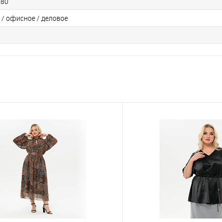
 80
 / офисное / деловое