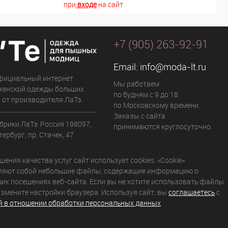
при
входе
на сайт
+7 (905) 263-92-91
Email:
info@moda-lt.ru
фициальный интернет
Мы работаем
женской одежды больших
по будням с 9 до 18
 от производителя ЛаТэ.
по Московскому времени.
Заказы с сайта
брики ЛаТэ: Россия 198097,
принимаются круглосуточно.
ербург, пр. Стачек, 47
ения качества услуг сайт использует cookies. «Cookie»
ляют собой небольшие файлы, содержащие информацию о
их посещениях веб-сайта. Если вы не хотите использовать файлы
 измените настройки браузера. Используя сайт, вы
соглашаетесь
с
й в отношении обработки персональных данных