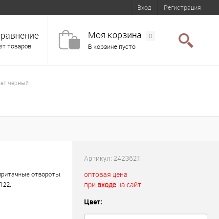
Вход
Регистрация
Моя корзина
равнение
0
ет товаров
В корзине пусто
ет черный
Артикул:
2423621
 притачные отвороты.
оптовая цена
122.
при
входе
на сайт
Цвет: