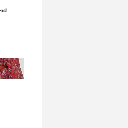
рный
ину
К сравнению
Недоступно