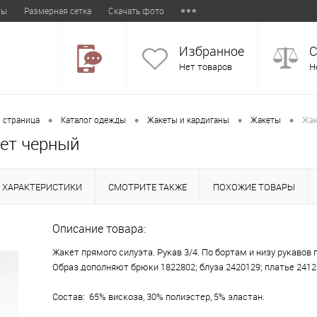
ты
Размерная сетка
Скачать фото
Избранное
С
Нет товаров
Н
•
•
•
•
 страница
Каталог одежды
Жакеты и кардиганы
Жакеты
Жак
ет черный
ХАРАКТЕРИСТИКИ
СМОТРИТЕ ТАКЖЕ
ПОХОЖИЕ ТОВАРЫ
Описание товара:
Жакет прямого силуэта. Рукав 3/4. По бортам и низу рукавов
Образ дополняют брюки 1822802; блуза 2420129; платье 2412
Состав: 65% вискоза, 30% полиэстер, 5% эластан.