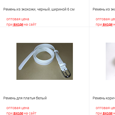
Ремень из экокожи, черный, шириной 6 см
Ремень из эк
оптовая цена
оптовая це
при
входе
на сайт
при
входе
н
В корзину
Купить в 1 клик
К сравнению
Купить в 1
В избранное
Недоступно
В избранно
Ремень для платья белый
Ремень кори
оптовая цена
оптовая це
при
входе
на сайт
при
входе
н