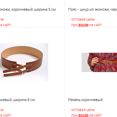
окожи, коричневый, ширина 5 см
Пояс - шнур из экокожи, че
на
оптовая цена
а сайт
при
входе
на сайт
В корзину
В корз
 клик
К сравнению
Купить в 1 клик
е
Недоступно
В избранное
чневый, ширина 8 см
Ремень коричневый
на
оптовая цена
а сайт
при
входе
на сайт