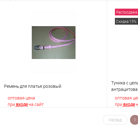
Распродажа
В корзину
Скидка 15%
Купить в 1 клик
К сравнению
Купить в 1
В избранное
В наличии
В избранно
Туника с це
Ремень для платья розовый
антрацитова
оптовая цена
оптовая це
при
входе
на сайт
при
входе
н
Назад
1
В корзину
Купить в 1 клик
К сравнению
Купить в 1