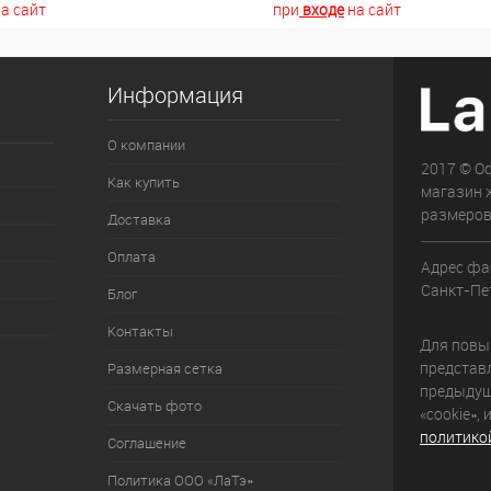
а сайт
при
входе
на сайт
Информация
О компании
2017 © О
Как купить
магазин 
размеров
Доставка
Оплата
Адрес фа
Санкт-Пет
Блог
Контакты
Для повыш
представ
Размерная сетка
предыдущ
Скачать фото
«cookie»,
политико
Соглашение
Политика ООО «ЛаТэ»