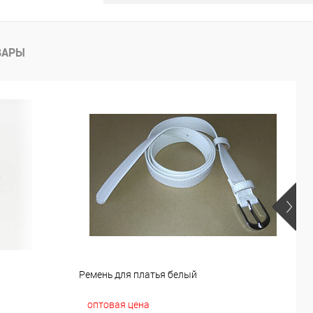
ВАРЫ
й
Ремень для платья белый
Р
оптовая цена