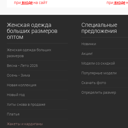
при
входе
на сайт
при
входе
н
Женская одежда
Специальные
больших размеров
предложения
оптом
Новинки
Женская одежда больших
Акции!
размеров
Модели со скидкой
Весна - Лето 2026
Популярные модели
Осень - Зима
Скачать фото
Новая коллекция
Определить размер
Новый год
Хиты снова в продаже
Платья
Жакеты и кардиганы