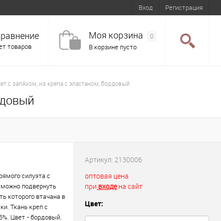
Вход
Регистрация
Моя корзина
равнение
0
ет товаров
В корзине пусто
ет с запАхом, из крепа с эластаном, бордовый
рдовый
Артикул:
2130006
рямого силуэта с
оптовая цена
 можно подвернуть
при
входе
на сайт
ть которого втачана в
Цвет:
ки. Ткань креп с
 5%. Цвет - бордовый.