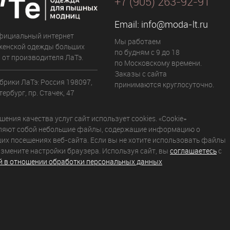
+7 (905) 263-92-91
Email:
info@moda-lt.ru
фициальный интернет
Мы работаем
женской одежды больших
по будням с 9 до 18
 от производителя ЛаТэ.
по Московскому времени.
Заказы с сайта
брики ЛаТэ: Россия 198097,
принимаются круглосуточно.
ербург, пр. Стачек, 47
ения качества услуг сайт использует cookies. «Cookie»
ляют собой небольшие файлы, содержащие информацию о
их посещениях веб-сайта. Если вы не хотите использовать файлы
 измените настройки браузера. Используя сайт, вы
соглашаетесь
с
й в отношении обработки персональных данных