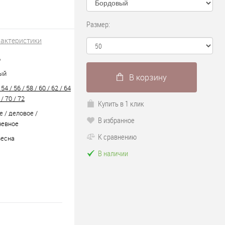
Размер:
рактеристики
6
ый
В корзину
 54 / 56 / 58 / 60 / 62 / 64
 / 70 / 72
Купить в 1 клик
 / деловое /
В избранное
невное
К сравнению
весна
В наличии