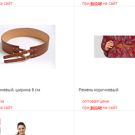
а сайт
при
входе
на сайт
В корзину
В корз
 клик
К сравнению
Купить в 1 клик
е
Недоступно
В избранное
чневый, ширина 8 см
Ремень коричневый
на
оптовая цена
а сайт
при
входе
на сайт
В корзину
В корз