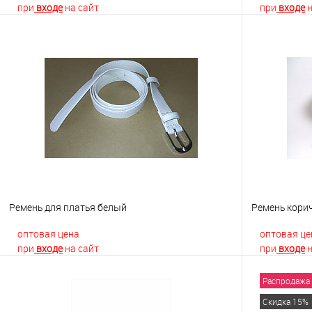
при
входе
на сайт
при
входе
н
В корзину
Купить в 1 клик
К сравнению
Купить в 1
В избранное
Недоступно
В избранно
Ремень для платья белый
Ремень кори
оптовая цена
оптовая це
при
входе
на сайт
при
входе
н
Распродажа
В корзину
Скидка 15%