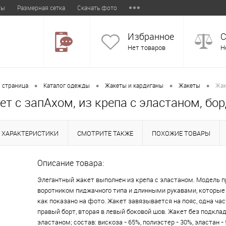
ты
Размерная сетка
Скачать фото
Избранное
С
Нет товаров
Н
•
•
•
•
 страница
Каталог одежды
Жакеты и кардиганы
Жакеты
Жак
ет с запАхом, из крепа с эластаном, бо
ХАРАКТЕРИСТИКИ
СМОТРИТЕ ТАКЖЕ
ПОХОЖИЕ ТОВАРЫ
Описание товара:
Элегантный жакет выполнен из крепа с эластаном. Модель п
воротником пиджачного типа и длинными рукавами, которые
как показано на фото. Жакет завязывается на пояс, одна час
правый борт, вторая в левый боковой шов. Жакет без подклад
эластаном; состав: вискоза - 65%, полиэстер - 30%, эластан -