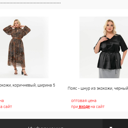
окожи, коричневый, ширина 5
Пояс - шнур из экокожи, черны
на
оптовая цена
а сайт
при
входе
на сайт