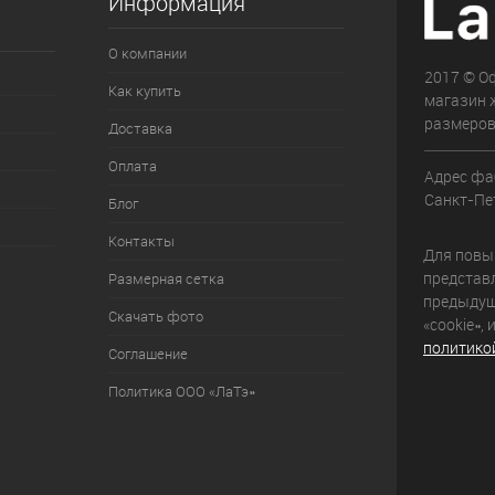
Информация
О компании
2017 © О
Как купить
магазин 
размеров
Доставка
Оплата
Адрес фа
Санкт-Пет
Блог
Контакты
Для повыш
представ
Размерная сетка
предыдущ
Скачать фото
«cookie»,
политико
Соглашение
Политика ООО «ЛаТэ»