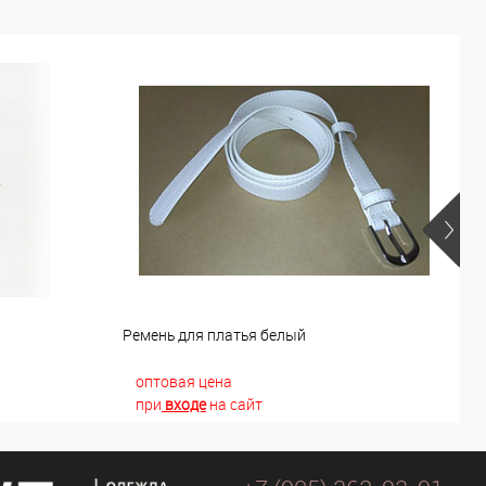
й
Ремень для платья белый
Р
оптовая цена
при
входе
на сайт