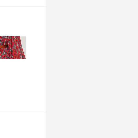
ину
К сравнению
Недоступно
ину