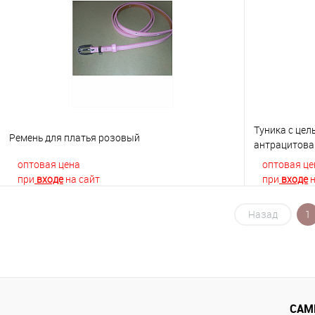
Купить в 1 клик
К сравнению
Купить в 1
В избранное
В наличии
В избранно
Туника с це
Ремень для платья розовый
антрацитова
оптовая цена
оптовая це
при
входе
на сайт
при
входе
н
Назад
1
В корзину
Купить в 1 клик
К сравнению
Купить в 1
В избранное
В наличии
В избранно
САМ