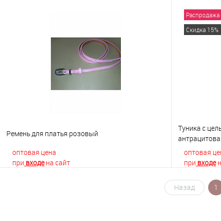
Распродажа
В корзину
Скидка 15%
Купить в 1 клик
К сравнению
Купить в 1
В избранное
В наличии
В избранно
Туника с це
Ремень для платья розовый
антрацитова
оптовая цена
оптовая це
при
входе
на сайт
при
входе
н
Назад
1
В корзину
Купить в 1 клик
К сравнению
Купить в 1