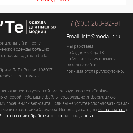
+7 (905) 263-92-91
Email:
info@moda-lt.ru
фициальный интернет
Мы работаем
женской одежды больших
по будням с 9 до 18
 от производителя ЛаТэ.
по Московскому времени.
Заказы с сайта
брики ЛаТэ: Россия 198097,
принимаются круглосуточно.
ербург, пр. Стачек, 47
ения качества услуг сайт использует cookies. «Cookie»
ляют собой небольшие файлы, содержащие информацию о
их посещениях веб-сайта. Если вы не хотите использовать файлы
 измените настройки браузера. Используя сайт, вы
соглашаетесь
с
й в отношении обработки персональных данных