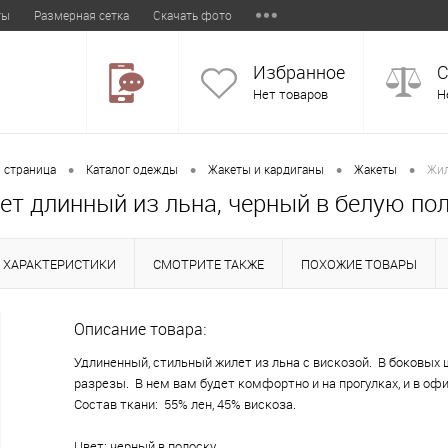
ты
Размерная сетка
Скачать фото
Избранное
С
Нет товаров
Н
•
•
•
•
 страница
Каталог одежды
Жакеты и кардиганы
Жакеты
Жил
ет длинный из льна, черный в белую по
ХАРАКТЕРИСТИКИ
СМОТРИТЕ ТАКЖЕ
ПОХОЖИЕ ТОВАРЫ
Описание товара:
Удлиненный, стильный жилет из льна с вискозой. В боковых
разрезы. В нем вам будет комфортно и на прогулках, и в офи
Состав ткани: 55% лен, 45% вискоза.
Цвет: черный в полоску.