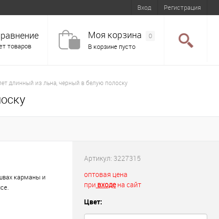
Вход
Регистрация
Моя корзина
равнение
0
ет товаров
В корзине пусто
ет длинный из льна, черный в белую полоску
лоску
Артикул:
3227315
оптовая цена
 швах карманы и
при
входе
на сайт
се.
Цвет: