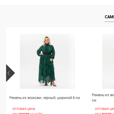
В избранное
В наличии
В избранно
САМ
Ремень из эк
Ремень из экокожи, черный, шириной 6 см
см
оптовая цена
оптовая це
при
входе
на сайт
при
входе
н