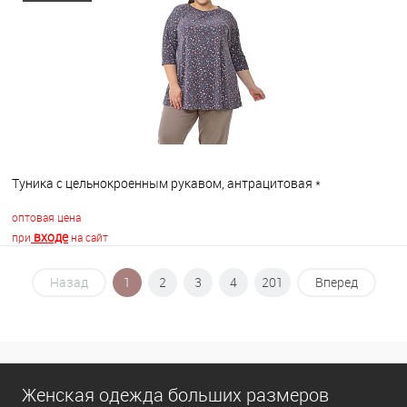
В избранное
В наличии
Туника с цельнокроенным рукавом, антрацитовая *
оптовая цена
входе
при
на сайт
Назад
1
2
3
4
201
Вперед
В корзину
В избранное
В наличии
Женская одежда больших размеров