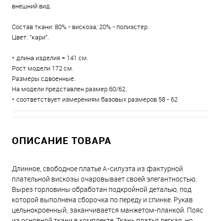
внешний вид.
Состав ткани: 80% - вискоза; 20% - полиэстер.
Цвет: "кари".
* длина изделия = 141 см.
Рост модели 172 см.
Размеры сдвоенные.
На модели представлен размер 60/62.
* соответствует измерениям базовых размеров 58 - 62
ОПИСАНИЕ ТОВАРА
Длинное, свободное платье А-силуэта из фактурной
плательной вискозы очаровывает своей элегантностью.
Вырез горловины обработан подкройной деталью, под
которой выполнена сборочка по переду и спинке. Рукав
цельнокроенный, заканчивается манжетом-планкой. Пояс
из основной ткани в комплекте. Ткань платья легкая, но