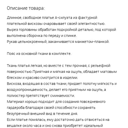
Описание товара:
Длинное, свободное платье А-силуэта из фактурной
плательной вискозы очаровывает своей элегантностью.
Вырез горловины обработан подкройной деталью, под которой
выполнена сборочка по переду и спинке.
Рукав цельнокроенный, заканчивается манжетом-планкой.
Пояс из основной ткани в комплекте.
Ткань платья легкая, но вместе с тем прочная, с рельефной
поверхностью.Приятная и мягкая на ощупь, обладает матовым
блеском и красиво смотрится в изделии.
Вискоза, входящая в состав ткани, придает полотну мягкость и
воздухопроницаемость, делает его приятным на ощупь, а
полиэстер препятствует сминаемости.
Материал хорошо подходит для создания повседневного
гардероба благодаря своей способности сохранять
безупречный внешний вид в течение дня.
Если платье помялась, ему достаточно дать отвисеться на
вешалке около часа и оно снова приобретет идеальный