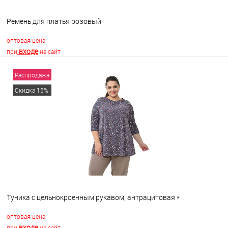
Ремень для платья розовый
оптовая цена
входе
при
на сайт
Распродажа
В корзину
Скидка 15%
В избранное
В наличии
Туника с цельнокроенным рукавом, антрацитовая *
оптовая цена
входе
при
на сайт